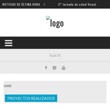
ros escolares
NOTICIAS DE ÚLTIMA HORA
3° Jornada de salud Visual
SHARE
PROYECTOS REALIZADOS