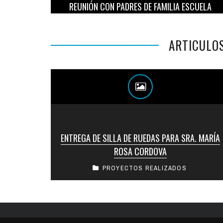
REUNIÓN CON PADRES DE FAMILIA ESCUELA
HACIENDA SHUTIA
ARTICULO
ENTREGA DE SILLA DE RUEDAS PARA SRA. MARÍA
ROSA CORDOVA
PROYECTOS REALIZADOS
El Club Rotario San Salvador, realizo la entrega
de silla de ruedas para la Sra. María Rosa
Cordova #EntregaSillasDeRueda
#RotaryInternacional ...