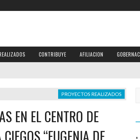
 escolares
isual
de ruedas a Don Emilio Carabantes
erios al Hogar de niños San Vicente de Paúl y al Hogar Casa Kids
al en las escuelas
a Ciudadela Dr. Julio Ignacio Diaz Sol.
REALIZADOS
CONTRIBUYE
AFILIACION
GOBERNAC
y frazadas en las Comunidades del Municipio de Chiltiupán
ona Verde»
 los niños del centro escolar El Coco.
 los niños del centro escolar Shutia.
 los niños del centro escolar La Pedrera
PROYECTOS REALIZADOS
 RUEDAS A MIGUEL PEREZ
 RUEDAS A LA SRA. MARIA ABREGO
AS EN EL CENTRO DE
RUEDAS A LA SRA. MARIA MEJIA
 CIEGOS “EUGENIA DE