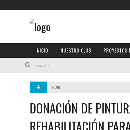
Donaciones a centros
3° Jornada de salud V
Entrega de una silla 
Main Menu
Union con scouts 20
Entrega de 300 refrig
INICIO
Jornada de salud visu
Entrega de lentes en l
INICIO
NUESTRO CLUB
PROYECTOS 
NUESTRO CLUB
Entrega de alimentos 
PROYECTOS REALIZADOS
Proyecto Nacional «Z
Entrega de mochilas a
CONTRIBUYE
Entrega de mochilas a
Entrega de mochilas a
AFILIACION
SHARE
ENTREGA DE SILLA DE
GOBERNACION 2026-2027
ENTREGA DE SILLA DE
DONACIÓN DE PINTUR
ENTREGA DE SILLA DE 
CONTACTENOS
REHABILITACIÓN PARA