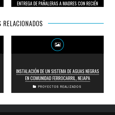
ENTREGA DE PAÑALERAS A MADRES CON RECIÉN
NACIDOS EN EL HOSPITAL SAN RAFAEL DE SANTA
TECLA
S RELACIONADOS
INSTALACIÓN DE UN SISTEMA DE AGUAS NEGRAS
EN COMUNIDAD FERROCARRIL, NEJAPA
PROYECTOS REALIZADOS
Esta es la última etapa de un proyecto más de
Nejapa, por un monto de $ 150,000.00
consistente en la ...