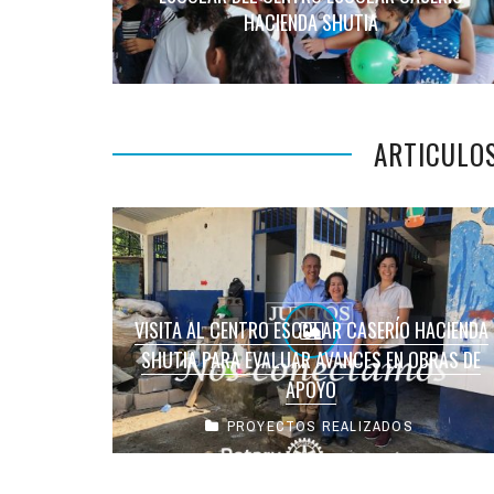
HACIENDA SHUTIA
ARTICULO
VISITA AL CENTRO ESCOLAR CASERÍO HACIENDA
SHUTIA PARA EVALUAR AVANCES EN OBRAS DE
APOYO
PROYECTOS REALIZADOS
El Club Rotario de San Salvador realizo visita al
Centro Escolar Caserío Hacienda Shutia para
verificar los avances en los ...