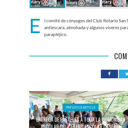
E
l comité de cónyuges del Club Rotario San S
antiescara, almohada y algunos víveres p
parapléjico.
COM
PREVIOUS ARTICLE
ENTREGA DE PASTELES A TODA LA COMUNIDAD
ESCOLAR DEL CENTRO ESCOLAR CASERÍO