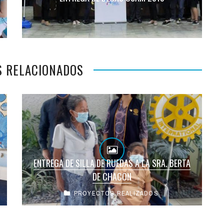
S RELACIONADOS
ENTREGA DE SILLA DE RUEDAS A LA SRA. BERTA
DE CHACON
PROYECTOS REALIZADOS
El Club Rotario San Salvador, realizo la entrega
de una silla de rueda a la Sra. Berta Vda. de
Chacón. ...