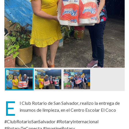
E
l Club Rotario de San Salvador, realizo la entrega de
insumos de limpieza, en el Centro Escolar El Coco
#ClubRotarioSanSalvador #RotaryInternacional
#RotaryTeConecta #ImagineRotary