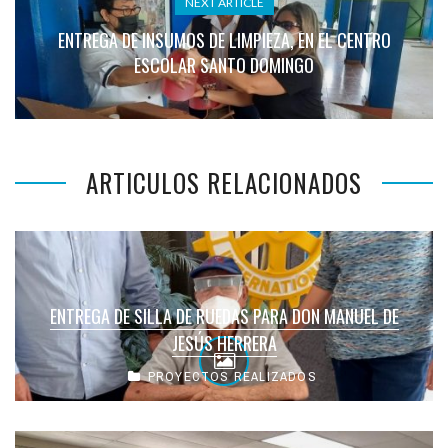
NEXT ARTICLE
ENTREGA DE INSUMOS DE LIMPIEZA, EN EL CENTRO
ESCOLAR SANTO DOMINGO
ARTICULOS RELACIONADOS
ENTREGA DE SILLA DE RUEDAS PARA DON MANUEL DE
JESÚS HERRERA
PROYECTOS REALIZADOS