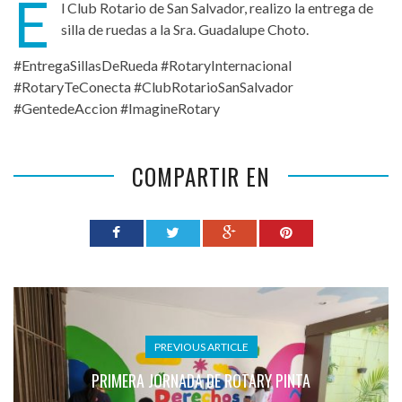
E
l Club Rotario de San Salvador, realizo la entrega de
silla de ruedas a la Sra. Guadalupe Choto.
#EntregaSillasDeRueda #RotaryInternacional
#RotaryTeConecta #ClubRotarioSanSalvador
#GentedeAccion #ImagineRotary
COMPARTIR EN
PREVIOUS ARTICLE
PRIMERA JORNADA DE ROTARY PINTA