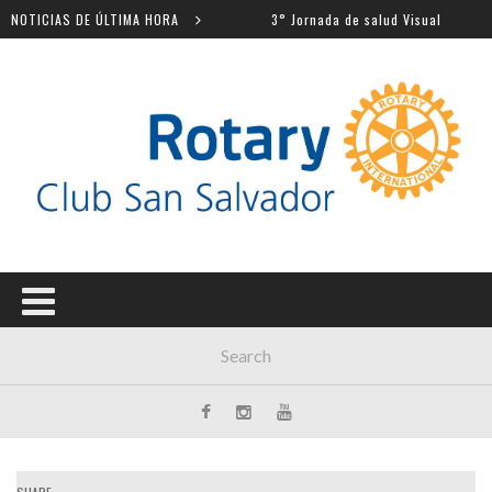
ros escolares
NOTICIAS DE ÚLTIMA HORA
3° Jornada de salud Visual