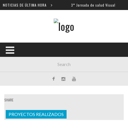
entros escolares
NOTICIAS DE ÚLTIMA HORA
3° Jornada de salud Visual
SHARE
PROYECTOS REALIZADOS