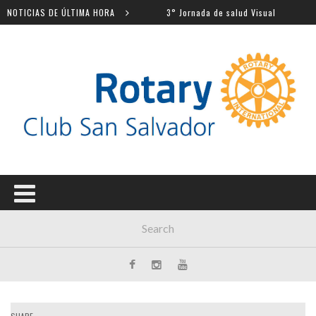
os escolares
NOTICIAS DE ÚLTIMA HORA
3° Jornada de salud Visual