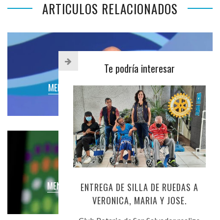
ARTICULOS RELACIONADOS
Te podría interesar
MENSAJE PRESIDENCIAL RI 2018-2019
MENSAJES RI
MENSAJE PRESIDENCIAL RI 2025-2026
ENTREGA DE SILLA DE RUEDAS A
VERONICA, MARIA Y JOSE.
MENSAJES RI