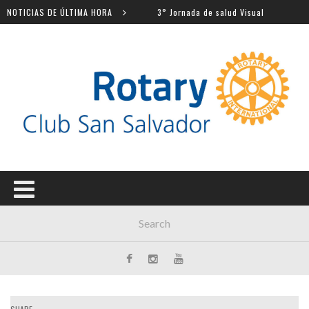
s escolares
NOTICIAS DE ÚLTIMA HORA
3° Jornada de salud Visual