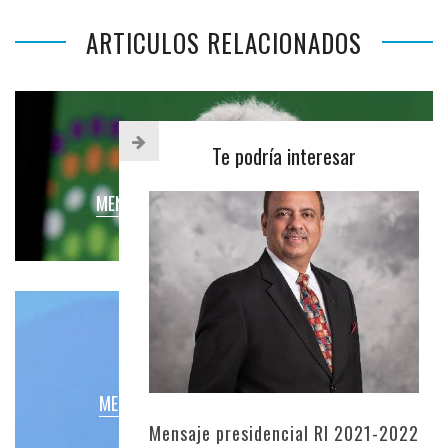
ARTICULOS RELACIONADOS
Te podría interesar
MENSAJE PRESIDENCIAL RI 2025-2026
MENSAJES RI
MENSAJE PRESIDENCIAL RI 2017-2018
Mensaje presidencial RI 2021-2022
MENSAJES RI