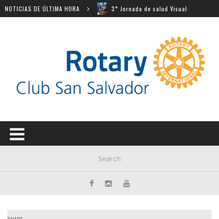
s escolares
NOTICIAS DE ÚLTIMA HORA
3° Jornada de salud Visual